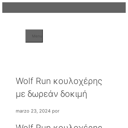
Saltar
al
contenido
Menu
Wolf Run κουλοχέρης
με δωρεάν δοκιμή
marzo 23, 2024
por
Wolf Run κουλοχέρης