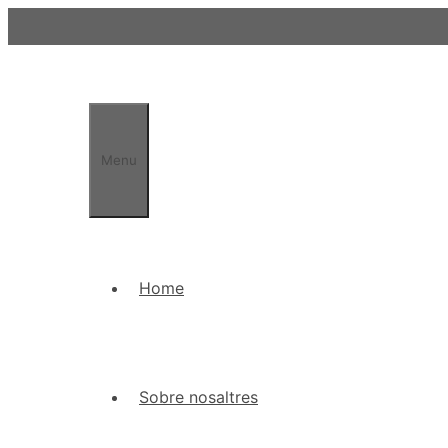
Saltar
al
contenido
Menu
Home
Sobre nosaltres