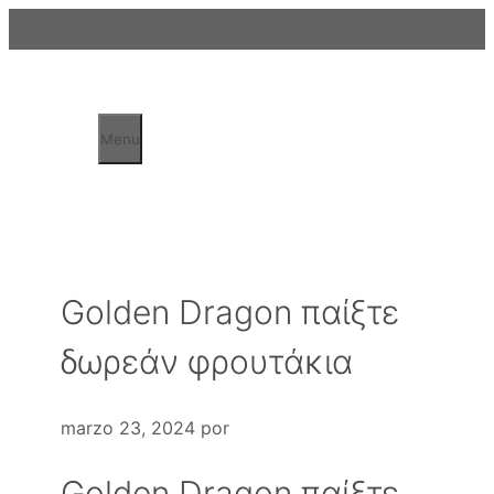
Saltar
al
contenido
Menu
Golden Dragon παίξτε
δωρεάν φρουτάκια
marzo 23, 2024
por
Golden Dragon παίξτε