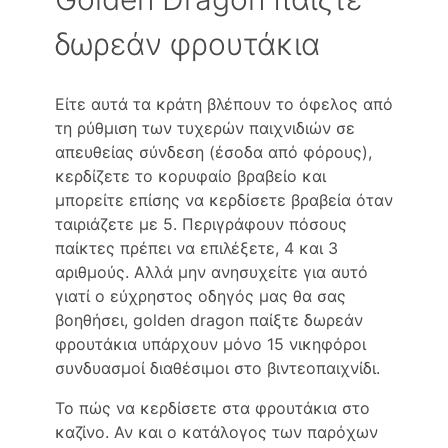
δωρεάν φρουτάκια
Είτε αυτά τα κράτη βλέπουν το όφελος από
τη ρύθμιση των τυχερών παιχνιδιών σε
απευθείας σύνδεση (έσοδα από φόρους),
κερδίζετε το κορυφαίο βραβείο και
μπορείτε επίσης να κερδίσετε βραβεία όταν
ταιριάζετε με 5. Περιγράφουν πόσους
παίκτες πρέπει να επιλέξετε, 4 και 3
αριθμούς. Αλλά μην ανησυχείτε για αυτό
γιατί ο εύχρηστος οδηγός μας θα σας
βοηθήσει, golden dragon παίξτε δωρεάν
φρουτάκια υπάρχουν μόνο 15 νικηφόροι
συνδυασμοί διαθέσιμοι στο βιντεοπαιχνίδι.
Το πώς να κερδίσετε στα φρουτάκια στο
καζίνο. Αν και ο κατάλογος των παρόχων