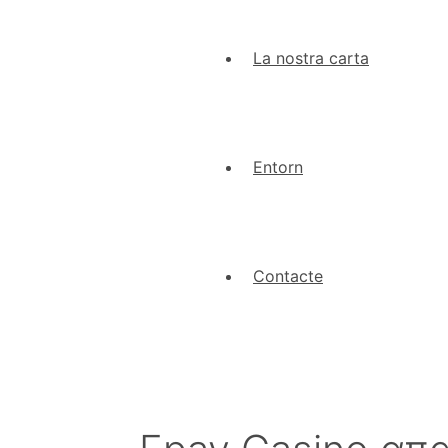
La nostra carta
Entorn
Contacte