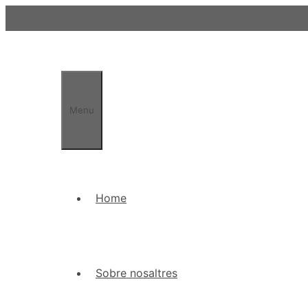
Saltar
al
contenido
Menu
Home
Sobre nosaltres