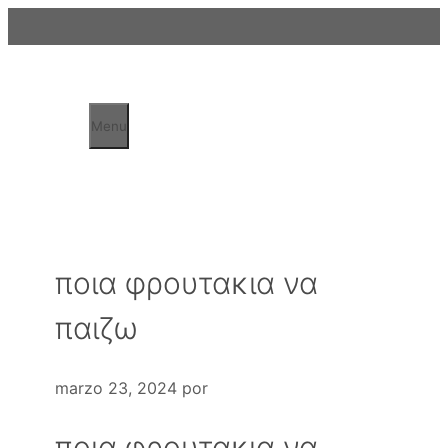
Saltar
al
contenido
Menu
ποια φρουτακια να
παιζω
marzo 23, 2024
por
ποια φρουτακια να