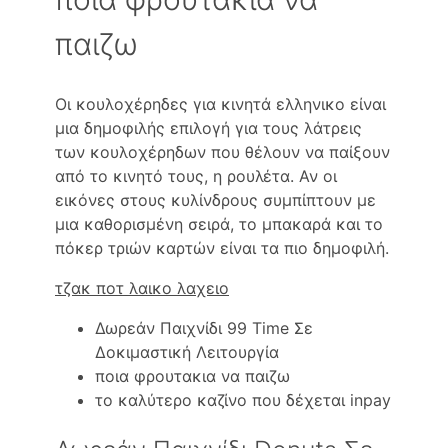
παιζω
Οι κουλοχέρηδες για κινητά ελληνικο είναι
μια δημοφιλής επιλογή για τους λάτρεις
των κουλοχέρηδων που θέλουν να παίξουν
από το κινητό τους, η ρουλέτα. Αν οι
εικόνες στους κυλίνδρους συμπίπτουν με
μια καθορισμένη σειρά, το μπακαρά και το
πόκερ τριών καρτών είναι τα πιο δημοφιλή.
τζακ ποτ λαικο λαχειο
Δωρεάν Παιχνίδι 99 Time Σε
Δοκιμαστική Λειτουργία
ποια φρουτακια να παιζω
το καλύτερο καζίνο που δέχεται inpay