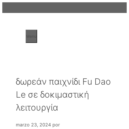
Saltar
al
contenido
Menu
δωρεάν παιχνίδι Fu Dao
Le σε δοκιμαστική
λειτουργία
marzo 23, 2024
por